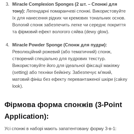
Miracle Complexion Sponges (2 шт. – Спонжі для
тону):
Легендарні помаранчеві спонжі. Використовуйте
їх для нанесення рідких чи кремових тональних основ.
Вологий спонж забезпечить легке чи середнє покриття
та фірмовий ефект вологого сяйва (dewy glow).
Miracle Powder Sponge (Спонж для пудри):
Революційний рожевий (або тематичний) спонж,
створений спеціально для пудрових текстур.
Використовуйте його для ідеальної фіксації макіяжу
(setting) або техніки бейкінгу. Забезпечує м’який,
матовий фініш без ефекту перевантаженої шкіри (cakey
look).
Фірмова форма спонжів (3-Point
Application):
Усі спонжі в наборі мають запатентовану форму 3-в-1: