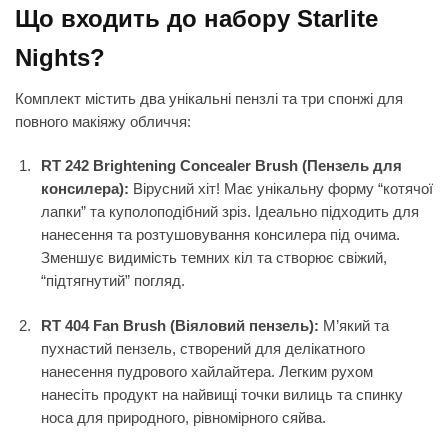
Що входить до набору Starlite
Nights?
Комплект містить два унікальні пензлі та три спонжі для
повного макіяжу обличчя:
RT 242 Brightening Concealer Brush (Пензель для
консилера):
Вірусний хіт! Має унікальну форму “котячої
лапки” та куполоподібний зріз. Ідеально підходить для
нанесення та розтушовування консилера під очима.
Зменшує видимість темних кіл та створює свіжий,
“підтягнутий” погляд.
RT 404 Fan Brush (Віяловий пензель):
М’який та
пухнастий пензель, створений для делікатного
нанесення пудрового хайлайтера. Легким рухом
нанесіть продукт на найвищі точки вилиць та спинку
носа для природного, рівномірного сяйва.