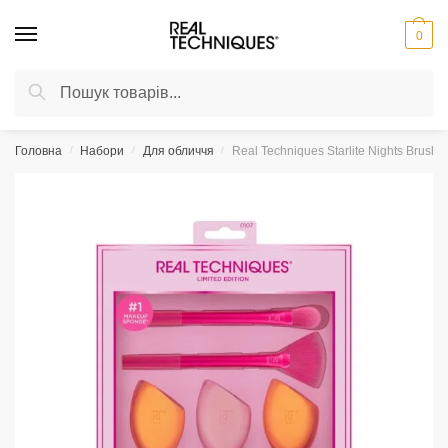
Skip
Skip
to
to
0
navigation
content
Шукати:
Шукати
Головна
/
Набори
/
Для обличчя
/
Real Techniques Starlite Nights Brush 