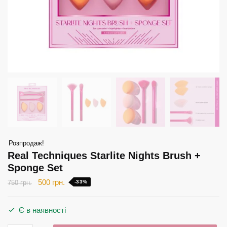
Розпродаж!
Real Techniques Starlite Nights Brush +
Sponge Set
Оригінальна
Поточна
500
грн.
750
грн.
-33%
ціна:
ціна:
750 грн..
500 грн..
Є в наявності