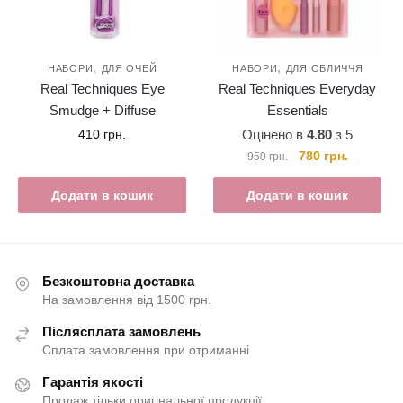
,
,
НАБОРИ
ДЛЯ ОЧЕЙ
НАБОРИ
ДЛЯ ОБЛИЧЧЯ
Real Techniques Eye
Real Techniques Everyday
Smudge + Diffuse
Essentials
410
грн.
Оцінено в
4.80
з 5
Оригінальна
Поточна
780
грн.
950
грн.
ціна:
ціна:
950 грн..
780 грн..
Додати в кошик
Додати в кошик
Безкоштовна доставка
На замовлення від 1500 грн.
Післясплата замовлень
Сплата замовлення при отриманні
Гарантія якості
Продаж тільки оригінальної продукції