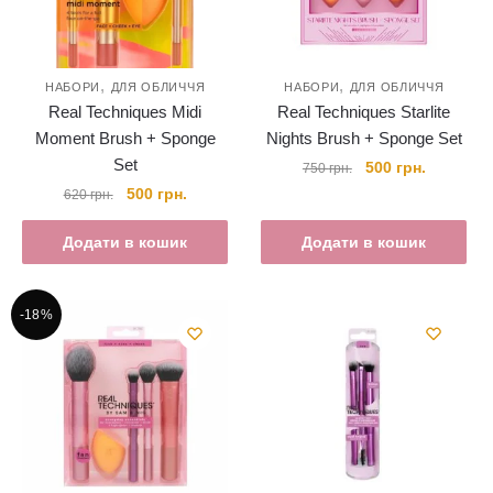
,
,
НАБОРИ
ДЛЯ ОБЛИЧЧЯ
НАБОРИ
ДЛЯ ОБЛИЧЧЯ
Real Techniques Midi
Real Techniques Starlite
Moment Brush + Sponge
Nights Brush + Sponge Set
Set
Оригінальна
Поточна
500
грн.
750
грн.
ціна:
ціна:
Оригінальна
Поточна
500
грн.
620
грн.
750 грн..
500 грн..
ціна:
ціна:
620 грн..
500 грн..
Додати в кошик
Додати в кошик
-18%