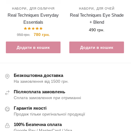
,
,
НАБОРИ
ДЛЯ ОБЛИЧЧЯ
НАБОРИ
ДЛЯ ОЧЕЙ
Real Techniques Everyday
Real Techniques Eye Shade
Essentials
+ Blend
490
грн.
Оригінальна
Поточна
780
грн.
950
грн.
ціна:
ціна:
950 грн..
780 грн..
Додати в кошик
Додати в кошик
Безкоштовна доставка
На замовлення від 1500 грн.
Післясплата замовлень
Сплата замовлення при отриманні
Гарантія якості
Продаж тільки оригінальної продукції
100% Безпечна сплата
Google Pay / MasterCard / Visa