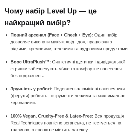
Чому набір Level Up — це
найкращий вибір?
Повний арсенал (Face + Cheek + Eye):
Один набір
дозволяє виконати макіяж «від і до», працюючи з
рідкими, кремовими, гелевими та пудровими продуктами.
Ворс UltraPlush™:
Синтетичні щетинки індивідуальної
стрижки забезпечують м’яке та комфортне нанесення
без подразнень.
Зручність у роботі:
Подовжені алюмінієві наконечники
(ферули) роблять інструменти легкими та максимально
керованими.
100% Vegan, Cruelty-Free & Latex-Free:
Вся продукція
Real Techniques повністю веганська, не тестується на
тваринах, а спонж не містить латексу.