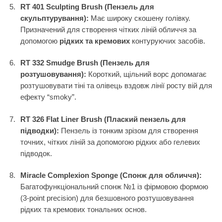
RT 401 Sculpting Brush (Пензель для
скульптурування):
Має широку скошену голівку.
Призначений для створення чітких ліній обличчя за
допомогою
рідких та кремових
контуруючих засобів.
RT 332 Smudge Brush (Пензель для
розтушовування):
Короткий, щільний ворс допомагає
розтушовувати тіні та олівець вздовж лінії росту вій для
ефекту “smoky”.
RT 326 Flat Liner Brush (Плаский пензель для
підводки):
Пензель із тонким зрізом для створення
точних, чітких ліній за допомогою рідких або гелевих
підводок.
Miracle Complexion Sponge (Спонж для обличчя):
Багатофункціональний спонж №1 із фірмовою формою
(3-point precision) для безшовного розтушовування
рідких та кремових тональних основ.